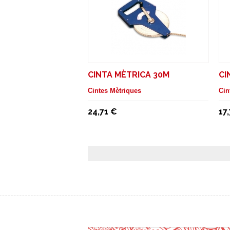
CINTA MÈTRICA 30M
CI
Cintes Mètriques
Cin
24,71 €
17