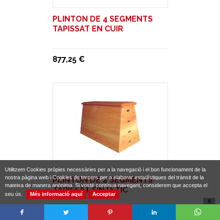
PLINTON DE 4 SEGMENTS
TAPISSAT EN CUIR
877,25 €
Utilitzem Cookies pròpies necessàries per a la navegació i el bon funcionament de la
nostra pàgina web i Cookies de tercers per a elaborar estadístiques del trànsit de la
PLINTON DE 4 SEGMENTS
mateixa de manera anònima. Si vostè contínua navegant, considerem que accepta el
TAPISSAT SINTÈTIC
seu ús.
Més informació aquí
Acceptar
X