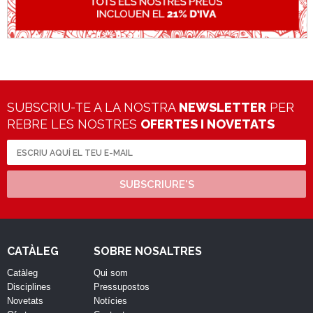
SUBSCRIU-TE A LA NOSTRA
NEWSLETTER
PER
REBRE LES NOSTRES
OFERTES I NOVETATS
SUBSCRIURE'S
CATÀLEG
SOBRE NOSALTRES
Catàleg
Qui som
Disciplines
Pressupostos
Novetats
Notícies