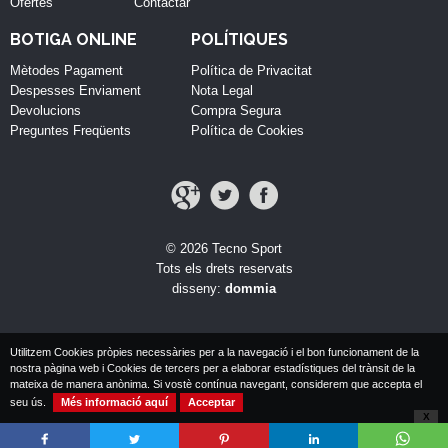
Ofertes
Contactar
BOTIGA ONLINE
POLÍTIQUES
Mètodes Pagament
Política de Privacitat
Despesses Enviament
Nota Legal
Devolucions
Compra Segura
Preguntes Freqüents
Política de Cookies
© 2026 Tecno Sport
Tots els drets reservats
disseny:
dommia
Utilitzem Cookies pròpies necessàries per a la navegació i el bon funcionament de la
nostra pàgina web i Cookies de tercers per a elaborar estadístiques del trànsit de la
mateixa de manera anònima. Si vostè contínua navegant, considerem que accepta el
seu ús.
Més informació aquí
Acceptar
X