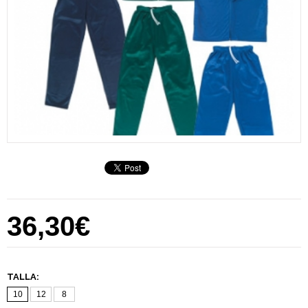
36,30€
TALLA:
10
12
8