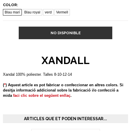
COLOR:
Blau marí
Blau royal
verd
Vermell
NO DISPONIBLE
XANDALL
Xandal 100% poliester. Talles 8-10-12-14
(
*
) Aquest article es pot fabricar o confeccionar en altres colors. Si
desitja informació addicional sobre la fabricació i/o confecció a
mida
faci clic sobre el següent enllaç
.
ARTICLES QUE ET PODEN INTERESSAR...