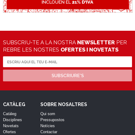
SUBSCRIU-TE A LA NOSTRA
NEWSLETTER
PER
REBRE LES NOSTRES
OFERTES I NOVETATS
SUBSCRIURE'S
CATÀLEG
SOBRE NOSALTRES
Catàleg
Qui som
Disciplines
Pressupostos
Novetats
Notícies
Ofertes
Contactar