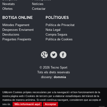
Novetats
Notícies
Ofertes
Contactar
BOTIGA ONLINE
POLÍTIQUES
Mètodes Pagament
Política de Privacitat
Despesses Enviament
Nota Legal
Devolucions
Compra Segura
Preguntes Freqüents
Política de Cookies
© 2026 Tecno Sport
Tots els drets reservats
disseny:
dommia
Utilitzem Cookies pròpies necessàries per a la navegació i el bon funcionament de la
nostra pàgina web i Cookies de tercers per a elaborar estadístiques del trànsit de la
mateixa de manera anònima. Si vostè contínua navegant, considerem que accepta el
seu ús.
Més informació aquí
Acceptar