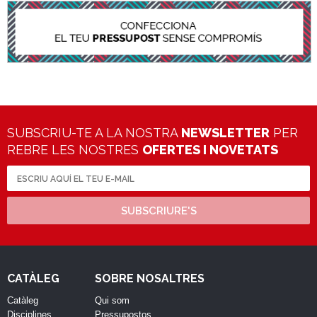
SUBSCRIU-TE A LA NOSTRA
NEWSLETTER
PER
REBRE LES NOSTRES
OFERTES I NOVETATS
SUBSCRIURE'S
CATÀLEG
SOBRE NOSALTRES
Catàleg
Qui som
Disciplines
Pressupostos