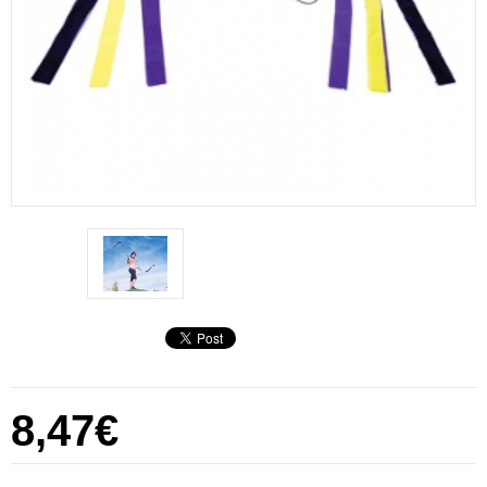
8,47€