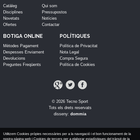
Catàleg
Qui som
Disciplines
Pressupostos
Novetats
Notícies
Ofertes
Contactar
BOTIGA ONLINE
POLÍTIQUES
Mètodes Pagament
Política de Privacitat
Despesses Enviament
Nota Legal
Devolucions
Compra Segura
Preguntes Freqüents
Política de Cookies
© 2026 Tecno Sport
Tots els drets reservats
disseny:
dommia
Utilitzem Cookies pròpies necessàries per a la navegació i el bon funcionament de la
nostra pàgina web i Cookies de tercers per a elaborar estadístiques del trànsit de la