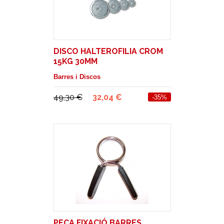
DISCO HALTEROFILIA CROM
15KG 30MM
Barres i Discos
49,30 €
32,04 €
-35%
PEÇA FIXACIÓ BARRES