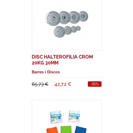
DISC HALTEROFILIA CROM
20KG 30MM
Barres i Discos
65,73 €
42,72 €
-35%