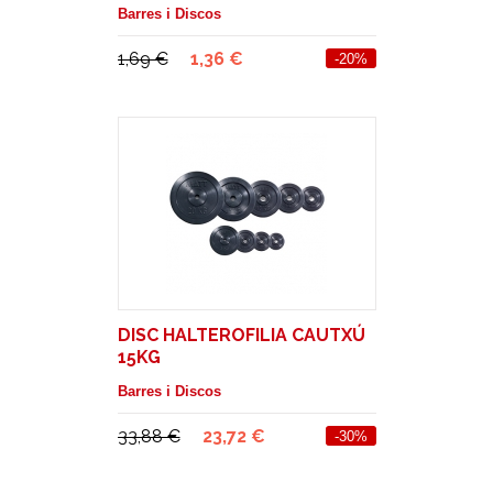
Barres i Discos
1,69 €
1,36 €
-20%
DISC HALTEROFILIA CAUTXÚ
15KG
Barres i Discos
33,88 €
23,72 €
-30%