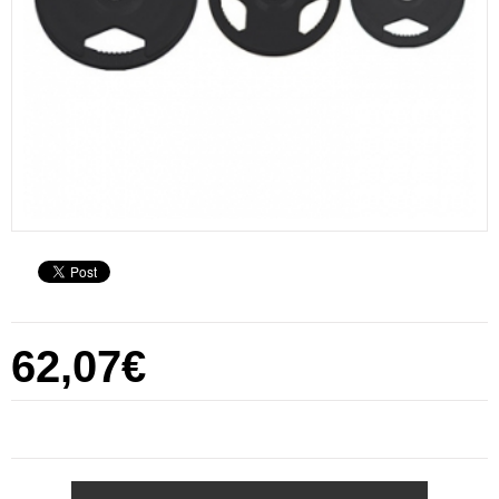
62,07€