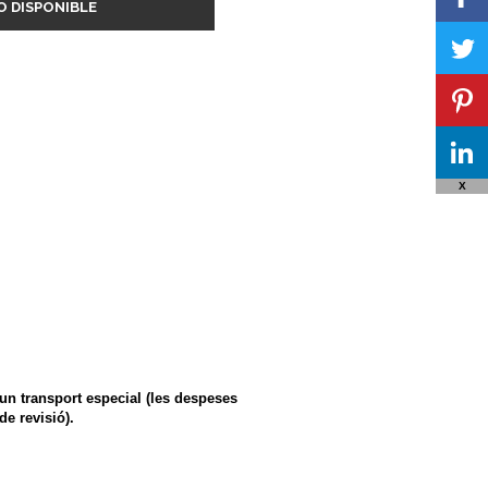
O DISPONIBLE
X
'un transport especial (les despeses
e revisió).