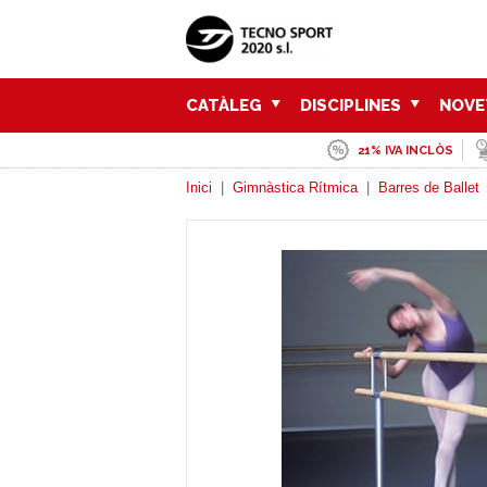
CATÀLEG
DISCIPLINES
NOVE
21% IVA INCLÒS
Inici
|
Gimnàstica Rítmica
|
Barres de Ballet