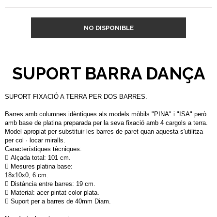
NO DISPONIBLE
SUPORT BARRA DANÇA
SUPORT FIXACIÓ A TERRA PER DOS BARRES.
Barres amb columnes idèntiques als models mòbils "PINA" i "ISA" però
amb base de platina preparada per la seva fixació amb 4 cargols a terra.
Model apropiat per substituir les barres de paret quan aquesta s'utilitza
per col · locar miralls.
Característiques tècniques:
 Alçada total: 101 cm.
 Mesures platina base:
18x10x0, 6 cm.
 Distància entre barres: 19 cm.
 Material: acer pintat color plata.
 Suport per a barres de 40mm Diam.