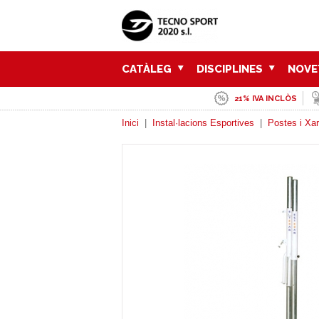
CATÀLEG
DISCIPLINES
NOVE
21% IVA INCLÒS
Inici
|
Instal·lacions Esportives
|
Postes i Xar