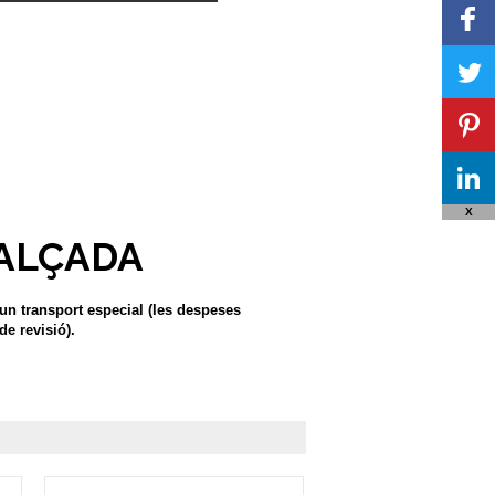
X
 ALÇADA
'un transport especial (les despeses
e revisió).