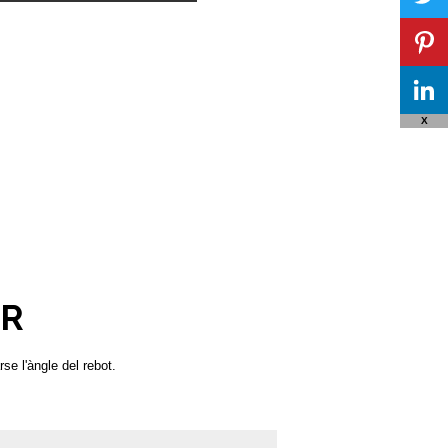
X
ER
se l'àngle del rebot.