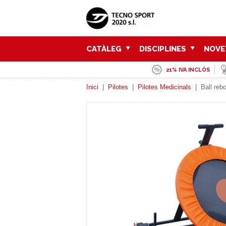
CATÀLEG
DISCIPLINES
NOVE
21% IVA INCLÒS
Inici
|
Pilotes
|
Pilotes Medicinals
|
Ball reb