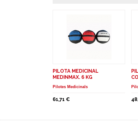
PILOTA MEDICINAL
PI
MEDINMAX. 6 KG
CO
Pilotes Medicinals
Pil
61,71 €
48