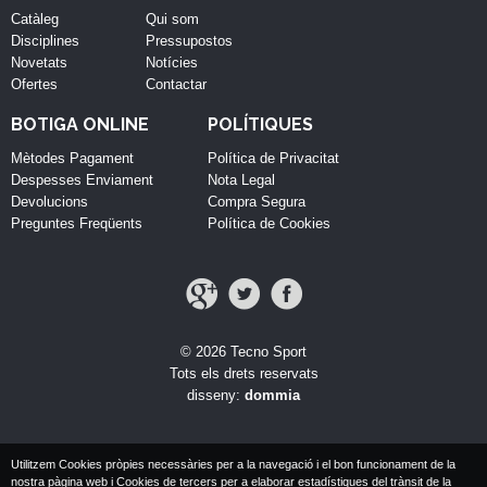
Catàleg
Qui som
Disciplines
Pressupostos
Novetats
Notícies
Ofertes
Contactar
BOTIGA ONLINE
POLÍTIQUES
Mètodes Pagament
Política de Privacitat
Despesses Enviament
Nota Legal
Devolucions
Compra Segura
Preguntes Freqüents
Política de Cookies
© 2026 Tecno Sport
Tots els drets reservats
disseny:
dommia
Utilitzem Cookies pròpies necessàries per a la navegació i el bon funcionament de la
nostra pàgina web i Cookies de tercers per a elaborar estadístiques del trànsit de la