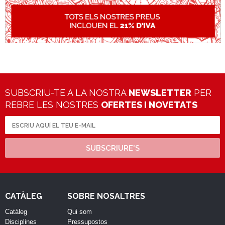
SUBSCRIU-TE A LA NOSTRA
NEWSLETTER
PER
REBRE LES NOSTRES
OFERTES I NOVETATS
SUBSCRIURE'S
CATÀLEG
SOBRE NOSALTRES
Catàleg
Qui som
Disciplines
Pressupostos