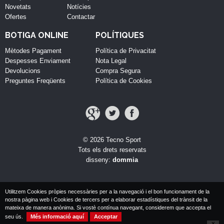
Novetats
Notícies
Ofertes
Contactar
BOTIGA ONLINE
POLÍTIQUES
Mètodes Pagament
Política de Privacitat
Despesses Enviament
Nota Legal
Devolucions
Compra Segura
Preguntes Freqüents
Política de Cookies
© 2026 Tecno Sport
Tots els drets reservats
disseny:
dommia
Utilitzem Cookies pròpies necessàries per a la navegació i el bon funcionament de la
nostra pàgina web i Cookies de tercers per a elaborar estadístiques del trànsit de la
mateixa de manera anònima. Si vostè contínua navegant, considerem que accepta el
seu ús.
Més informació aquí
Acceptar
X