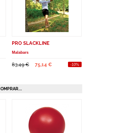
PRO SLACKLINE
Malabars
83,49 €
75,14 €
-10%
OMPRAR...