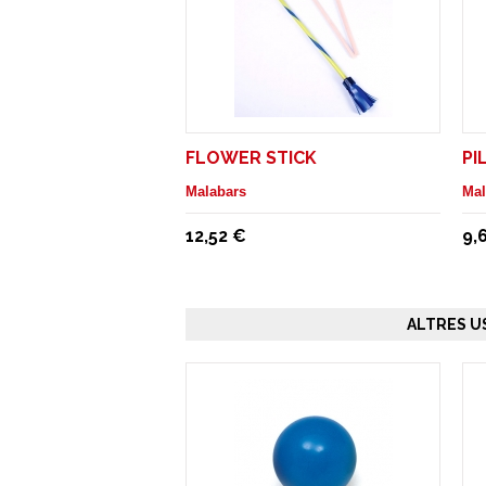
FLOWER STICK
PI
Malabars
Mal
12,52 €
9,
ALTRES U