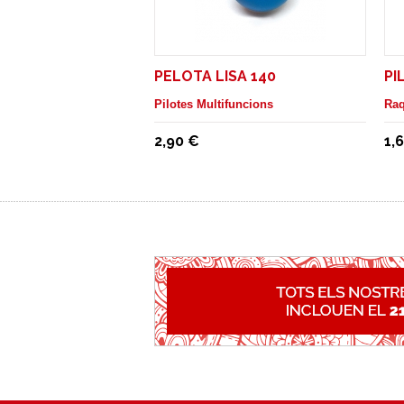
PELOTA LISA 140
PI
Pilotes Multifuncions
Raq
2,90 €
1,