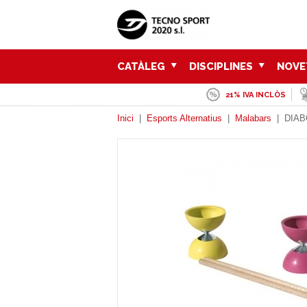
CATÀLEG
DISCIPLINES
NOVE
21% IVA INCLÒS
Inici
|
Esports Alternatius
|
Malabars
|
DIAB