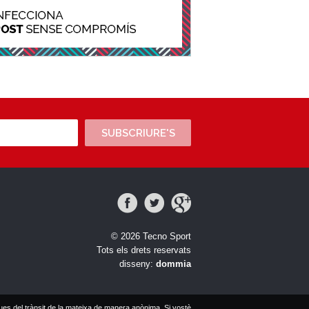
SUBSCRIURE'S
© 2026 Tecno Sport
Tots els drets reservats
disseny:
dommia
ues del trànsit de la mateixa de manera anònima. Si vostè