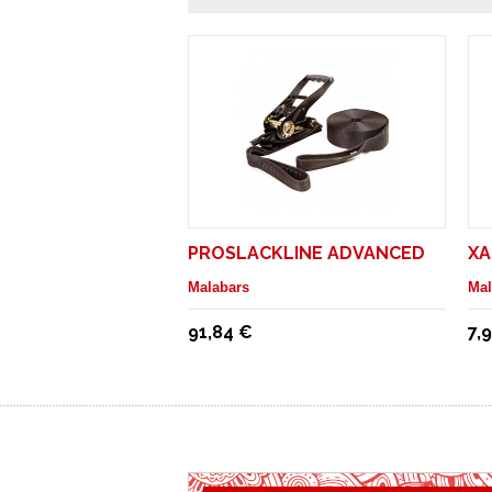
PROSLACKLINE ADVANCED
XA
Malabars
Mal
91,84 €
7,