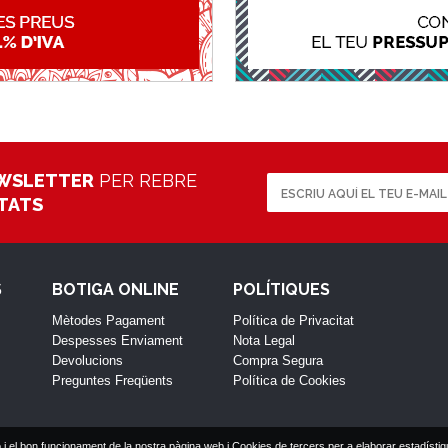
WSLETTER
PER REBRE
ETATS
S
BOTIGA ONLINE
POLÍTIQUES
Mètodes Pagament
Política de Privacitat
Despesses Enviament
Nota Legal
Devolucions
Compra Segura
Preguntes Freqüents
Política de Cookies
 i el bon funcionament de la nostra pàgina web i Cookies de tercers per a elaborar estadístiq