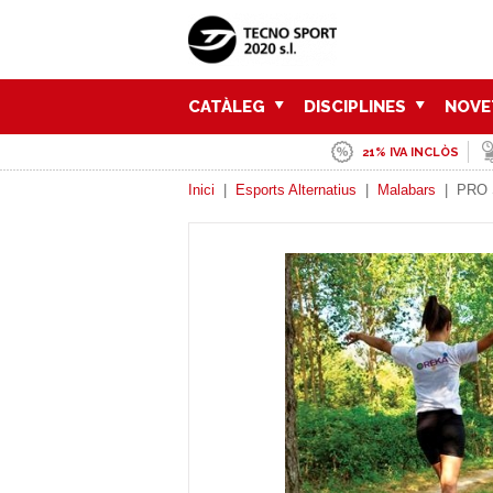
CATÀLEG
DISCIPLINES
NOVE
21% IVA INCLÒS
Inici
|
Esports Alternatius
|
Malabars
|
PRO 