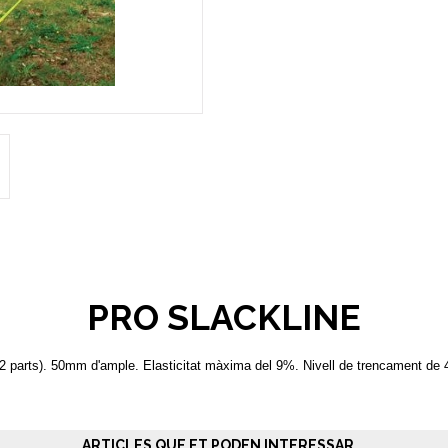
PRO SLACKLINE
g (2 parts). 50mm d'ample. Elasticitat màxima del 9%. Nivell de trencament de
ARTICLES QUE ET PODEN INTERESSAR...