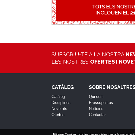
SUBSCRIU-TE A LA NOSTRA
NE
LES NOSTRES
OFERTES I NOV
CATÀLEG
SOBRE NOSALTRE
Catàleg
Qui som
Disciplines
Pressupostos
Novetats
Notícies
Ofertes
Contactar
Utilitzem Cookies pròpies necessàries per a la navegació