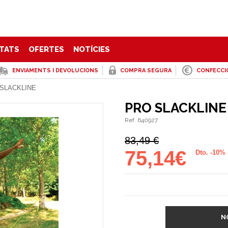
TATS
OFERTES
NOTÍCIES
ENVIAMENTS I DEVOLUCIONS
COMPRA SEGURA
CONFECCI
SLACKLINE
PRO SLACKLINE
Ref. 640927
83,49 €
75,14€
Dto. -10%
N