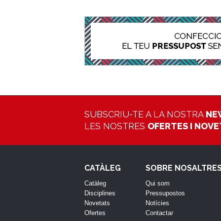
SUBSCRIU-TE A LA NOSTRA
NE
LES NOSTRES
OFERTES I NOV
CATÀLEG
SOBRE NOSALTRE
Catàleg
Qui som
Disciplines
Pressupostos
Novetats
Notícies
Ofertes
Contactar