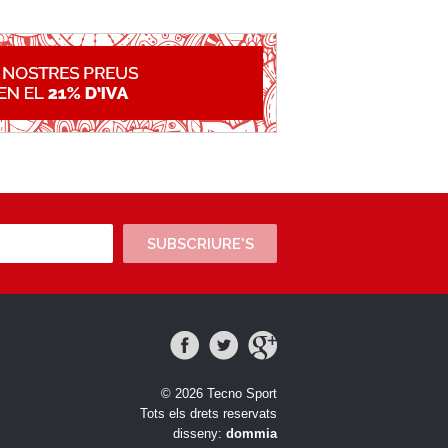
SUBSCRIURE'S
© 2026 Tecno Sport
Tots els drets reservats
disseny:
dommia