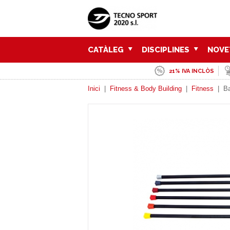
CATÀLEG
DISCIPLINES
NOVE
21% IVA INCLÒS
Inici
|
Fitness & Body Building
|
Fitness
|
Ba