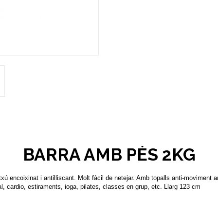
BARRA AMB PÈS 2KG
txú encoixinat i antilliscant. Molt fàcil de netejar. Amb topalls anti-moviment
l, cardio, estiraments, ioga, pilates, classes en grup, etc. Llarg 123 cm