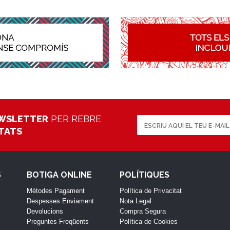
WSLETTER
PER REBRE
ETATS
S
BOTIGA ONLINE
POLÍTIQUES
Mètodes Pagament
Política de Privacitat
Despesses Enviament
Nota Legal
Devolucions
Compra Segura
Preguntes Freqüents
Política de Cookies