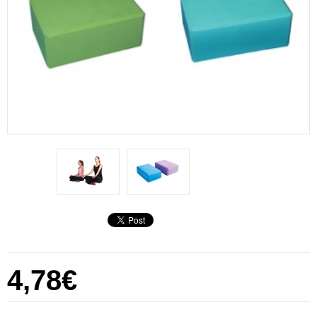
4,78€