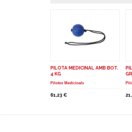
PILOTA MEDICINAL AMB BOT.
PI
4 KG
GR
Pilotes Medicinals
Pil
61,23 €
21