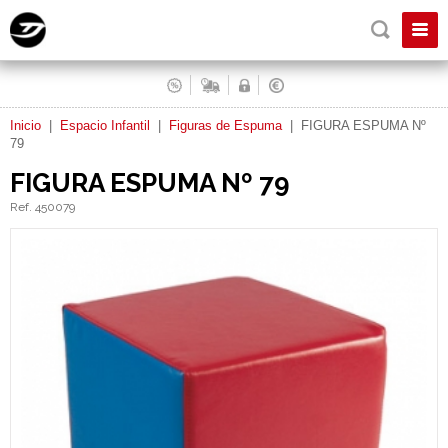
Inicio
|
Espacio Infantil
|
Figuras de Espuma
|
FIGURA ESPUMA Nº
79
FIGURA ESPUMA Nº 79
Ref. 450079