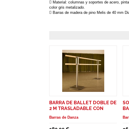
 Material: columnas y soportes de acero, pint
color gris metalizado.
 Barras de madera de pino Melis de 40 mm Dia
BARRA DE BALLET DOBLE DE
SO
2 M TRASLADABLE CON
BA
RUEDAS. MODELO PINA
SU
Barras de Danza
Bar