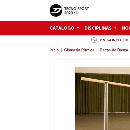
CATÁLOGO
DISCIPLINAS
NO
21% IVA INCLUIDO
Inicio
|
Gimnasia Rítmica
|
Barras de Danza