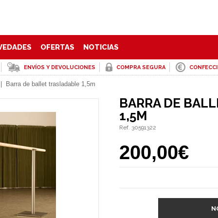
VEDADES
OFERTAS
NOTICIAS
ENVÍOS Y DEVOLUCIONES
COMPRA SEGURA
CONFECC
|
Barra de ballet trasladable 1,5m
BARRA DE BALL
1,5M
Ref. 30591322
200,00€
N