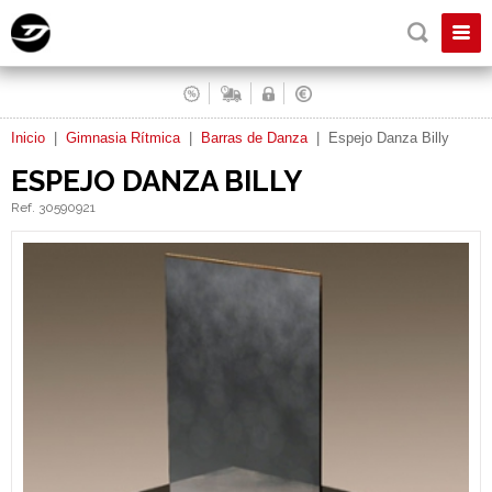
Inicio
|
Gimnasia Rítmica
|
Barras de Danza
|
Espejo Danza Billy
ESPEJO DANZA BILLY
Ref. 30590921