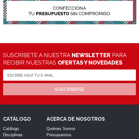
SUSCRÍBETE A NUESTRA
NEWSLETTER
PARA
RECIBIR NUESTRAS
OFERTAS Y NOVEDADES
SUSCRIBIRSE
CATÁLOGO
ACERCA DE NOSOTROS
Catálogo
Quiénes Somos
Disciplinas
Presupuestos