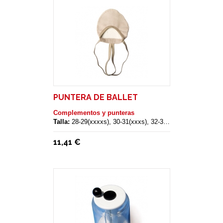
PUNTERA DE BALLET
Complementos y punteras
Talla:
28-29(xxxxs), 30-31(xxxs), 32-33(xxs), 34-35(xs), 36-37(s), 38-39(m), 40-41(l), 42-43(xl)
11,41 €