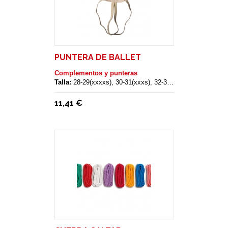
PUNTERA DE BALLET
Complementos y punteras
Talla:
28-29(xxxxs), 30-31(xxxs), 32-33(xxs), 34-35(xs), 36-37(s), 38-39(m), 40-41(l), 42-43(xl)
11,41 €