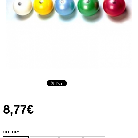
8,77€
COLOR: