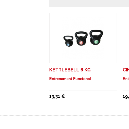
KETTLEBELL 6 KG
CI
Entrenament Funcional
Ent
13,31 €
19