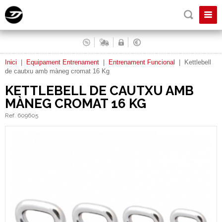
Inici
|
Equipament Entrenament
|
Entrenament Funcional
|
Kettlebell
de cautxu amb màneg cromat 16 Kg
KETTLEBELL DE CAUTXU AMB
MÀNEG CROMAT 16 KG
Ref. 609605