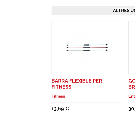
ALTRES U
BARRA FLEXIBLE PER
GO
FITNESS
BR
Fitness
Ent
13,69 €
30