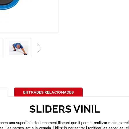
ENTRADES RELACIONADES
SLIDERS VINIL
en una superfície d'entrenament lliscant que li permet realitzar molts exercicis. 
 les natges, tot a la vegada. Utilitzi'ls per estirar i tonificar les espatlles, el