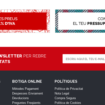
WSLETTER
PER REBRE
ETATS
S
BOTIGA ONLINE
POLÍTIQUES
Mètodes Pagament
Política de Privacitat
Despesses Enviament
Nota Legal
Devolucions
Compra Segura
Preguntes Freqüents
Política de Cookies