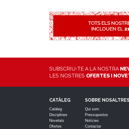
SUBSCRIU-TE A LA NOSTRA
NE
LES NOSTRES
OFERTES I NOV
CATÀLEG
SOBRE NOSALTRE
Catàleg
Qui som
Disciplines
Pressupostos
Novetats
Notícies
Ofertes
Contactar