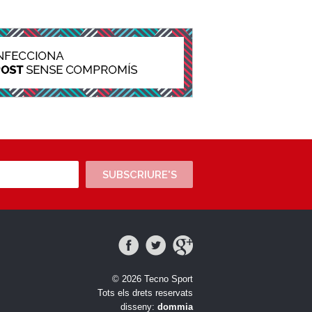
SUBSCRIURE'S
© 2026 Tecno Sport
Tots els drets reservats
disseny:
dommia