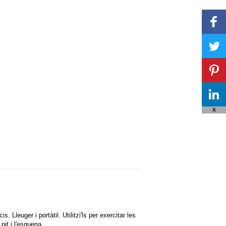
X
Lleuger i portàtil. Utilitzi'ls per exercitar les
 pit i l'esquena.