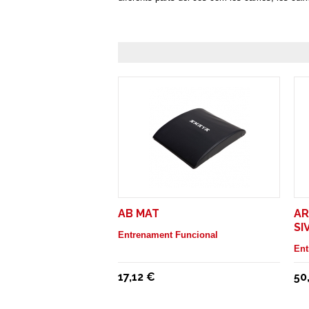
AB MAT
AR
SI
Entrenament Funcional
Ent
17,12 €
50