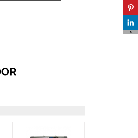
X
DOR