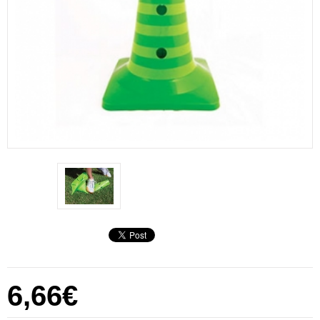
6,66€