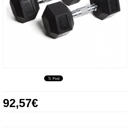
92,57€