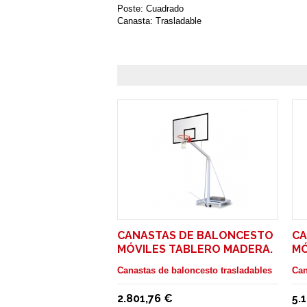
Poste: Cuadrado
Canasta: Trasladable
CANASTAS DE BALONCESTO
CA
MÓVILES TABLERO MADERA.
MÓ
SALIDA 1,25 M
TA
Canastas de baloncesto trasladables
Can
2.801,76 €
5.