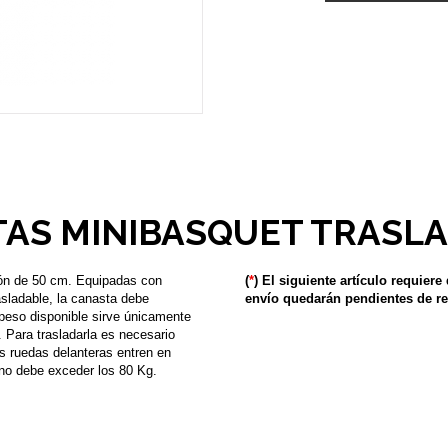
AS MINIBASQUET TRASL
ón de 50 cm. Equipadas con
(
*
) El siguiente artículo requiere
asladable, la canasta debe
envío quedarán pendientes de re
apeso disponible sirve únicamente
. Para trasladarla es necesario
us ruedas delanteras entren en
 no debe exceder los 80 Kg.