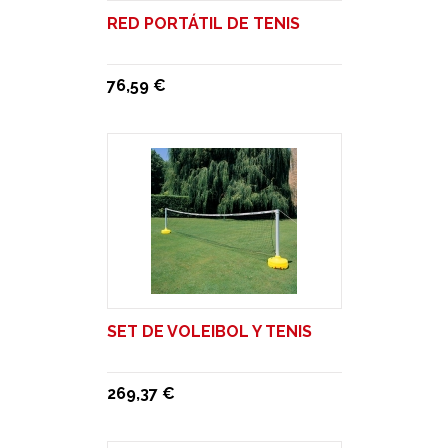
RED PORTÁTIL DE TENIS
76,59 €
SET DE VOLEIBOL Y TENIS
269,37 €