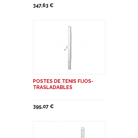
347,63 €
POSTES DE TENIS FIJOS-
TRASLADABLES
395,07 €