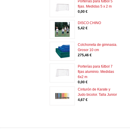
Porterías para fútbol 5
fijas. Medidas 5 x 2 m
0,00 €
DISCO CHINO
5,42 €
Colchoneta de gimnasia.
Grosor 10 cm
275,46 €
Porterías para fútbol 7
fijas aluminio. Medidas
6x2 m
0,00 €
Cinturón de Karate y
Judo bicolor. Talla Junior
4,67 €