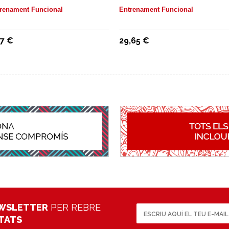
renament Funcional
Entrenament Funcional
17 €
29,65 €
WSLETTER
PER REBRE
ETATS