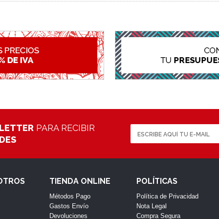
LETTER
PARA RECIBIR
ADES
OTROS
TIENDA ONLINE
POLÍTICAS
Métodos Pago
Política de Privacidad
Gastos Envío
Nota Legal
Devoluciones
Compra Segura