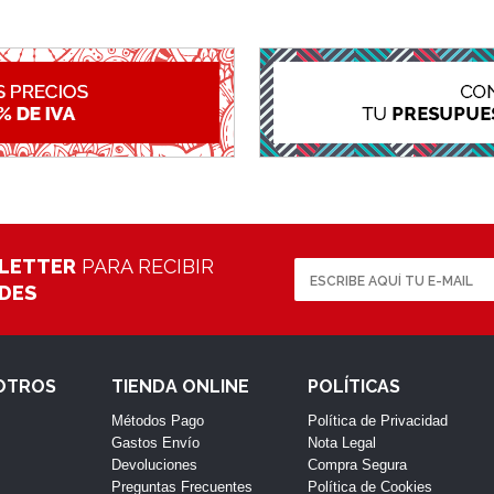
LETTER
PARA RECIBIR
ADES
OTROS
TIENDA ONLINE
POLÍTICAS
Métodos Pago
Política de Privacidad
Gastos Envío
Nota Legal
Devoluciones
Compra Segura
Preguntas Frecuentes
Política de Cookies