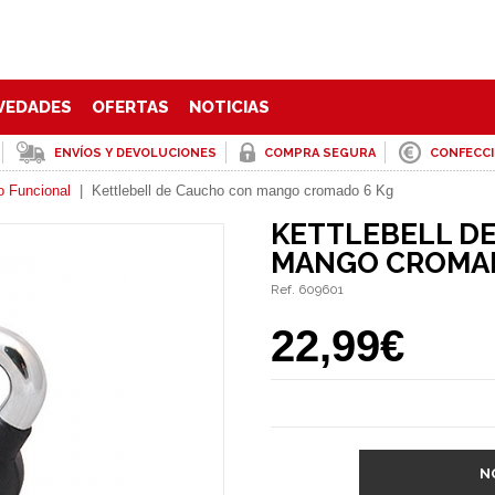
VEDADES
OFERTAS
NOTICIAS
ENVÍOS Y DEVOLUCIONES
COMPRA SEGURA
CONFECC
o Funcional
|
Kettlebell de Caucho con mango cromado 6 Kg
KETTLEBELL D
MANGO CROMAD
Ref. 609601
22,99€
N