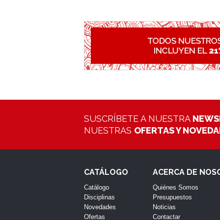
SUSCRÍBETE A NUESTRA
NEWS
NUESTRAS
OFERTAS Y NOVED
CATÁLOGO
ACERCA DE NOS
Catálogo
Quiénes Somos
Disciplinas
Presupuestos
Novedades
Noticias
Ofertas
Contactar